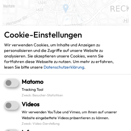
Cookie-Einstellungen
Wir verwenden Cookies, um Inhalte und Anzeigen zu
personalisieren und die Zugriffe auf unsere Website zu
analysieren. Sie akzeptieren unsere Cookies, wenn Sie
fortfahren diese Webseite zu nutzen.
Um mehr zu erfahren,
lesen Sie bitte unsere
Datenschutzerklärung
.
Matomo
Leaflet
|
©
OpenStreetMap
contributors |
weitere Lizenzen
Tracking Tool
Zweck
:
Besucher-Statistiken
Adresse:
Videos
Stadt Recklinghausen
Wir verwenden YouTube und Vimeo, um Ihnen auf unserer
Projekt: Filmfriend
Website eingebettete Videos präsentieren zu können.
Rathausplatz 3
Zweck
:
Video-Darstellung
45657 Recklinghausen