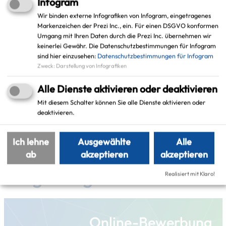
Infogram
Wir binden externe Infografiken von Infogram, eingetragenes
Markenzeichen der Prezi Inc., ein. Für einen DSGVO konformen
Schlagworte
Umgang mit Ihren Daten durch die Prezi Inc. übernehmen wir
keinerlei Gewähr. Die Datenschutzbestimmungen für Infogram
sind hier einzusehen:
Datenschutzbestimmungen für Infogram
smarte Projekte StadtRE
Zweck
:
Darstellung von Infografiken
Alle Dienste aktivieren oder deaktivieren
smartes Leben
Recklinghausen
Mit diesem Schalter können Sie alle Dienste aktivieren oder
deaktivieren.
Ich lehne
Ausgewählte
Alle
Weitere Projekte in der
ab
akzeptieren
akzeptieren
Umgebung
Realisiert mit Klaro!
Online-Bewerbung