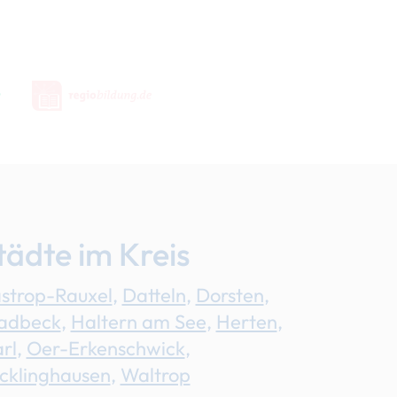
tädte im Kreis
strop-Rauxel
,
Datteln
,
Dorsten
,
adbeck
,
Haltern am See
,
Herten
,
rl
,
Oer-Erkenschwick
,
cklinghausen
,
Waltrop