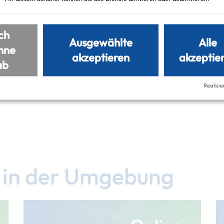
ch
Ausgewählte
Alle
hne
akzeptieren
akzeptie
ab
inghausen
Realisie
e in der Umgebung