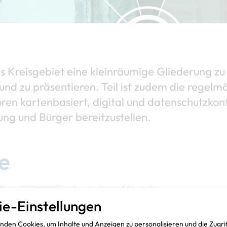
as Kreisgebiet eine kleinräumige Gliederung zu 
nd zu präsentieren. Teil ist zudem die regel
oren kartenbasiert, digital und datenschutzko
g und Bürger bereitzustellen.
e
Adresse:
ie-Einstellungen
Kreis Reckl
den Cookies, um Inhalte und Anzeigen zu personalisieren und die Zugri