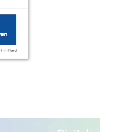
ren
rt mit Klaro!