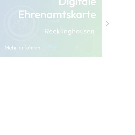
Digitale
Di
Ehrenamtskarte
Recklinghausen
Mehr erfahren
Mehr 