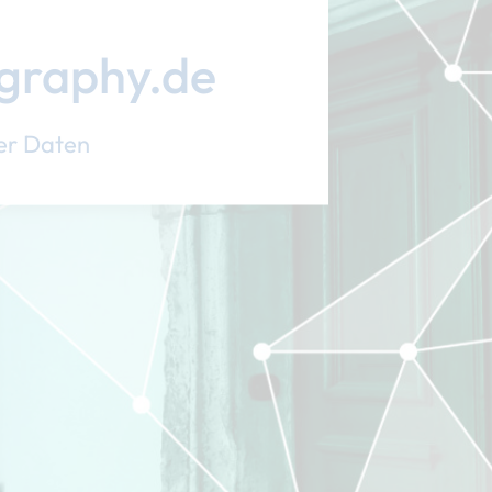
graphy.de
er Daten