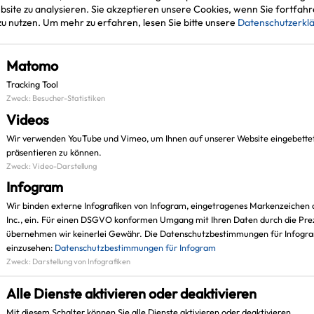
Projekt: sm
site zu analysieren. Sie akzeptieren unsere Cookies, wenn Sie fortfahr
Kurt-Schuma
u nutzen.
Um mehr zu erfahren, lesen Sie bitte unsere
Datenschutzerkl
45657 Reckl
Matomo
Tracking Tool
Zweck
:
Besucher-Statistiken
Videos
Wir verwenden YouTube und Vimeo, um Ihnen auf unserer Website eingebette
präsentieren zu können.
Zweck
:
Video-Darstellung
Infogram
Wir binden externe Infografiken von Infogram, eingetragenes Markenzeichen 
Inc., ein. Für einen DSGVO konformen Umgang mit Ihren Daten durch die Prez
übernehmen wir keinerlei Gewähr. Die Datenschutzbestimmungen für Infogram
einzusehen:
Datenschutzbestimmungen für Infogram
Zweck
:
Darstellung von Infografiken
Alle Dienste aktivieren oder deaktivieren
Leaflet
|
©
OpenStreetMap
contributors |
weitere Lizenzen
Mit diesem Schalter können Sie alle Dienste aktivieren oder deaktivieren.