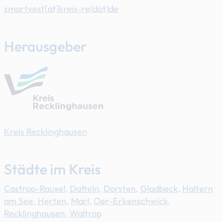
smartvest[at]​kreis-re(dot)de
Herausgeber
Kreis Recklinghausen
Städte im Kreis
Castrop-Rauxel
,
Datteln
,
Dorsten
,
Gladbeck
,
Haltern
am See
,
Herten
,
Marl
,
Oer-Erkenschwick
,
Recklinghausen
,
Waltrop