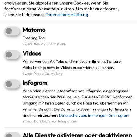
analysieren. Sie akzeptieren unsere Cookies, wenn Sie
fortfahren diese Webseite zu nutzen.
Um mehr zu erfahren,
lesen Sie bitte unsere
Datenschutzerklärung
.
Matomo
Tracking Tool
Zweck
:
Besucher-Statistiken
Videos
Wir verwenden YouTube und Vimeo, um Ihnen auf unserer
Website eingebettete Videos präsentieren zu können.
Zweck
:
Video-Darstellung
Infogram
Wir binden externe Infografiken von Infogram, eingetragenes
Markenzeichen der Prezi Inc., ein. Für einen DSGVO konformen
Leaflet
|
©
OpenStreetMap
contributors |
weitere Lizenzen
Umgang mit Ihren Daten durch die Prezi Inc. übernehmen wir
keinerlei Gewähr. Die Datenschutzbestimmungen für Infogram
Adresse:
sind hier einzusehen:
Datenschutzbestimmungen für Infogram
Zweck
:
Darstellung von Infografiken
Stadt Recklinghausen
Projekt: URBAN.KI | Automatisierte Erkennung von
Alle Dienste aktivieren oder deaktivieren