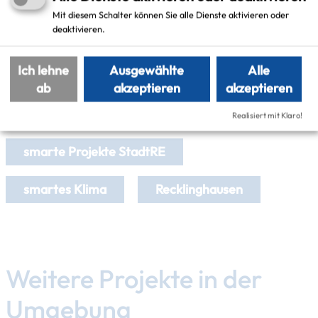
Versiegelungsflächen, Gründächern und
Mit diesem Schalter können Sie alle Dienste aktivieren oder
Solaranlagen-
deaktivieren.
Rathausplatz 1
45657 Recklinghausen
Ich lehne
Ausgewählte
Alle
ab
akzeptieren
akzeptieren
Schlagworte
Realisiert mit Klaro!
smarte Projekte StadtRE
smartes Klima
Recklinghausen
Weitere Projekte in der
Umgebung