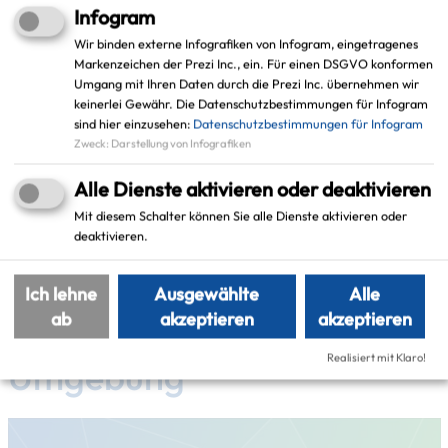
Infogram
45657 Recklinghausen
Wir binden externe Infografiken von Infogram, eingetragenes
Markenzeichen der Prezi Inc., ein. Für einen DSGVO konformen
Schlagworte
Umgang mit Ihren Daten durch die Prezi Inc. übernehmen wir
keinerlei Gewähr. Die Datenschutzbestimmungen für Infogram
sind hier einzusehen:
Datenschutzbestimmungen für Infogram
Zweck
:
Darstellung von Infografiken
smarte Projekte StadtRE
Alle Dienste aktivieren oder deaktivieren
smartes Leben
Recklinghausen
Mit diesem Schalter können Sie alle Dienste aktivieren oder
deaktivieren.
Ich lehne
Ausgewählte
Alle
ab
akzeptieren
akzeptieren
Weitere Projekte in der
Realisiert mit Klaro!
Umgebung