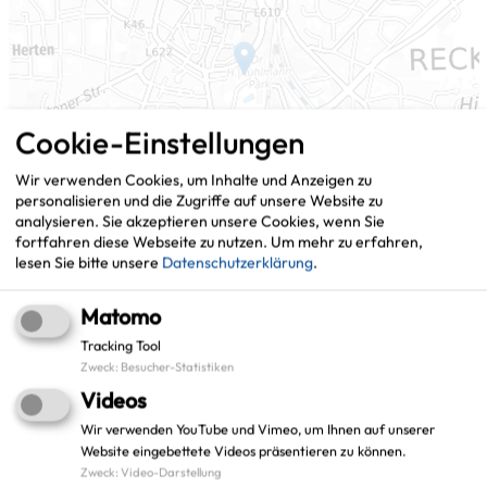
Cookie-Einstellungen
Wir verwenden Cookies, um Inhalte und Anzeigen zu
personalisieren und die Zugriffe auf unsere Website zu
analysieren. Sie akzeptieren unsere Cookies, wenn Sie
fortfahren diese Webseite zu nutzen.
Um mehr zu erfahren,
lesen Sie bitte unsere
Datenschutzerklärung
.
Matomo
Leaflet
|
©
OpenStreetMap
contributors |
weitere Lizenzen
Tracking Tool
Zweck
:
Besucher-Statistiken
Adresse:
Videos
Stadt Recklinghausen
Wir verwenden YouTube und Vimeo, um Ihnen auf unserer
Website eingebettete Videos präsentieren zu können.
Projekt: Digitale Sofortausstattung im ZBW
Zweck
:
Video-Darstellung
Rathausplatz 3