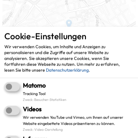
Cookie-Einstellungen
Wir verwenden Cookies, um Inhalte und Anzeigen zu
personalisieren und die Zugriffe auf unsere Website zu
analysieren. Sie akzeptieren unsere Cookies, wenn Sie
fortfahren diese Webseite zu nutzen.
Um mehr zu erfahren,
lesen Sie bitte unsere
Datenschutzerklärung
.
Matomo
Tracking Tool
Zweck
:
Besucher-Statistiken
Leaflet
|
©
OpenStreetMap
contributors |
weitere Lizenzen
Videos
Wir verwenden YouTube und Vimeo, um Ihnen auf unserer
Adresse:
Website eingebettete Videos präsentieren zu können.
Stadt Gladbeck
Zweck
:
Video-Darstellung
Projekt: smartbib Verbund