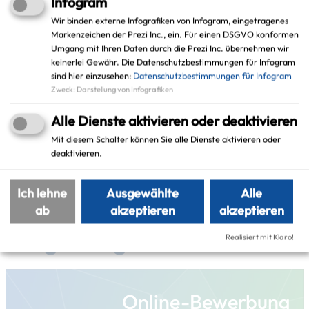
Infogram
Friedrich-Ebert-Straße 8
Wir binden externe Infografiken von Infogram, eingetragenes
45964 Gladbeck
Markenzeichen der Prezi Inc., ein. Für einen DSGVO konformen
Umgang mit Ihren Daten durch die Prezi Inc. übernehmen wir
keinerlei Gewähr. Die Datenschutzbestimmungen für Infogram
Schlagworte
sind hier einzusehen:
Datenschutzbestimmungen für Infogram
Zweck
:
Darstellung von Infografiken
Alle Dienste aktivieren oder deaktivieren
smartes Leben
Gladbeck
Mit diesem Schalter können Sie alle Dienste aktivieren oder
deaktivieren.
Ich lehne
Ausgewählte
Alle
Weitere Projekte in der
ab
akzeptieren
akzeptieren
Umgebung
Realisiert mit Klaro!
Online-Bewerbung