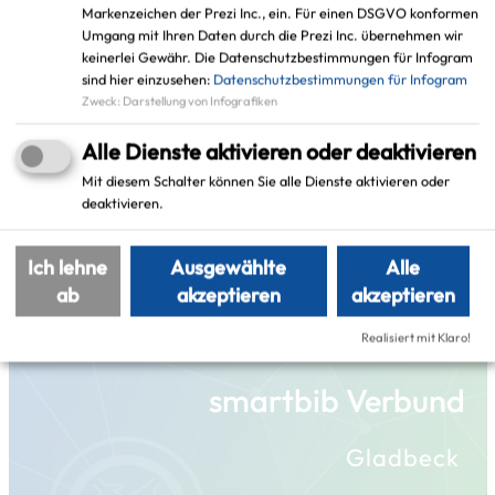
Markenzeichen der Prezi Inc., ein. Für einen DSGVO konformen
Schlagworte
Umgang mit Ihren Daten durch die Prezi Inc. übernehmen wir
keinerlei Gewähr. Die Datenschutzbestimmungen für Infogram
sind hier einzusehen:
Datenschutzbestimmungen für Infogram
Zweck
:
Darstellung von Infografiken
smarte Verwaltung
Gladbeck
Alle Dienste aktivieren oder deaktivieren
Mit diesem Schalter können Sie alle Dienste aktivieren oder
deaktivieren.
Weitere Projekte in der
Ich lehne
Ausgewählte
Alle
Umgebung
ab
akzeptieren
akzeptieren
Realisiert mit Klaro!
smartbib Verbund
Gladbeck