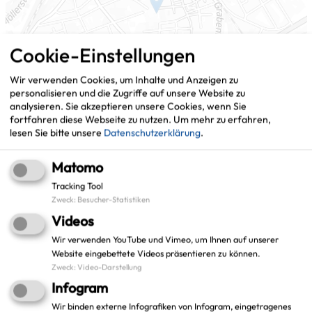
Cookie-Einstellungen
Wir verwenden Cookies, um Inhalte und Anzeigen zu
personalisieren und die Zugriffe auf unsere Website zu
analysieren. Sie akzeptieren unsere Cookies, wenn Sie
fortfahren diese Webseite zu nutzen.
Um mehr zu erfahren,
lesen Sie bitte unsere
Datenschutzerklärung
.
Matomo
Tracking Tool
Leaflet
|
©
OpenStreetMap
contributors |
weitere Lizenzen
Zweck
:
Besucher-Statistiken
Adresse:
Videos
Wir verwenden YouTube und Vimeo, um Ihnen auf unserer
Stadt Gladbeck
Website eingebettete Videos präsentieren zu können.
Projekt: E-Rechnung
Zweck
:
Video-Darstellung
Willy-Brandt-Platz 2
Infogram
45964 Gladbeck
Wir binden externe Infografiken von Infogram, eingetragenes