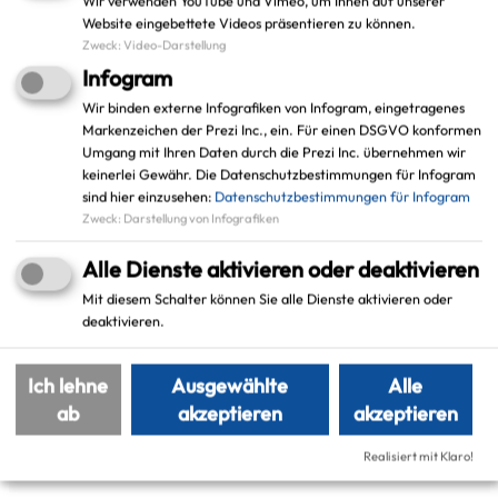
Wir verwenden YouTube und Vimeo, um Ihnen auf unserer
gemeinsam mit dem Regionalverband Ruhr gibt
Website eingebettete Videos präsentieren zu können.
es einen Workshop zum Thema offene Daten.
Zweck
:
Video-Darstellung
Außerdem wird der neuer Geoshop für Auszüge
Infogram
aus dem Liegenschaftskataster vorgestellt.
Wir binden externe Infografiken von Infogram, eingetragenes
Das Programm mit allen Beiträgen und
Markenzeichen der Prezi Inc., ein. Für einen DSGVO konformen
Umgang mit Ihren Daten durch die Prezi Inc. übernehmen wir
Räumlichkeiten wird fortlaufend aktualisiert und
keinerlei Gewähr. Die Datenschutzbestimmungen für Infogram
ist hier einsehbar:
sind hier einzusehen:
Datenschutzbestimmungen für Infogram
https://padlet.com/sdankwart/Digitaltag2026
Zweck
:
Darstellung von Infografiken
Einige Beiträge richten sich speziell an
Alle Dienste aktivieren oder deaktivieren
Mitarbeitende der Kreisverwaltung, während
Mit diesem Schalter können Sie alle Dienste aktivieren oder
andere Programmpunkte auch für Bürgerinnen
deaktivieren.
und Bürger geöffnet sind.
Ich lehne
Ausgewählte
Alle
Ein besonderes Highlight: Der Tag wird durch ein
ab
akzeptieren
akzeptieren
Graphic Recording
begleitet, das die Inhalte visuell
dokumentiert.
Realisiert mit Klaro!