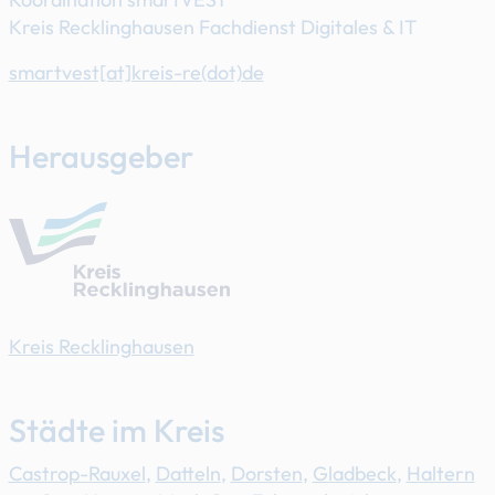
Kreis Recklinghausen Fachdienst Digitales & IT
smartvest[at]​kreis-re(dot)de
Herausgeber
Kreis Recklinghausen
Städte im Kreis
Castrop-Rauxel
,
Datteln
,
Dorsten
,
Gladbeck
,
Haltern