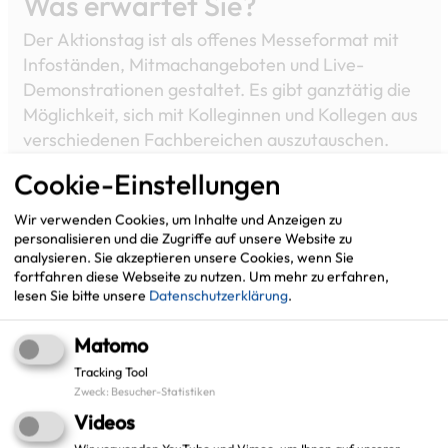
Was erwartet Sie?
Der Aktionstag ist als offenes Messeformat mit
Infoständen, Mitmachangeboten und Live-
Demonstrationen gestaltet. Es gibt ganztätig die
Möglichkeit, sich mit Kolleginnen und Kollegen aus
verschiedenen Fachbereichen auszutauschen.
Programmpunkte sind unter anderem:
Cookie-Einstellungen
Das
Gigabit-Mobil
des Gigabitbüro des Bundes
Wir verwenden Cookies, um Inhalte und Anzeigen zu
ist auf dem großen Mitarbeiterparkplatz vor
personalisieren und die Zugriffe auf unsere Website zu
Ort und informiert zum Glasfaser- und
analysieren. Sie akzeptieren unsere Cookies, wenn Sie
fortfahren diese Webseite zu nutzen.
Um mehr zu erfahren,
Mobilfunkausbau.
lesen Sie bitte unsere
Datenschutzerklärung
.
Der Fachdienst Personalentwicklung bietet
Mitmach- und Informationsformate in den
Matomo
Themenbereichen Kompetenzen, Ausbildung
Tracking Tool
und Gesundheit an.
Zweck
:
Besucher-Statistiken
Der Fachdienst Kataster und Geoinformation
Videos
ist u.a. mit einer VR-Brille vor Ort und