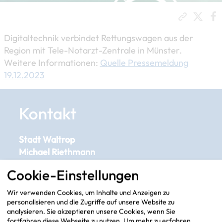
Digitaltechnik verbindet Rettungswagen aus der
Region mit Tele-Notarzt-Zentrale in Münster.
Weitere Informationen:
Quelle Pressemeldung
19.12.2023
Kontakt
Stadt Waltrop
Michael Riethmann
Cookie-Einstellungen
michael.riethmann[at]​waltrop(dot)de
Wir verwenden Cookies, um Inhalte und Anzeigen zu
personalisieren und die Zugriffe auf unsere Website zu
analysieren. Sie akzeptieren unsere Cookies, wenn Sie
Adresse auf Karte
fortfahren diese Webseite zu nutzen.
Um mehr zu erfahren,