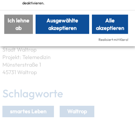
deaktivieren.
Ich lehne
Ausgewählte
Alle
Leaflet
|
©
OpenStreetMap
contributors |
weitere Lizenzen
ab
akzeptieren
akzeptieren
Adresse:
Realisiert mit Klaro!
Stadt Waltrop
Projekt: Telemedizin
Münsterstraße 1
45731 Waltrop
Schlagworte
smartes Leben
Waltrop