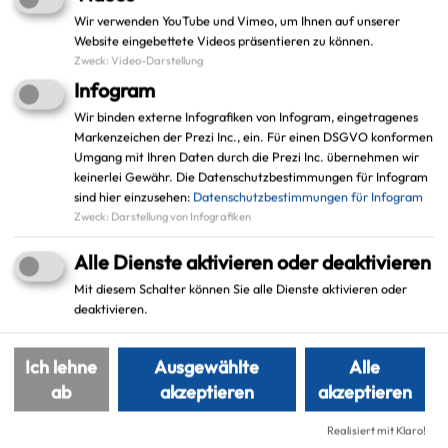
Wir verwenden YouTube und Vimeo, um Ihnen auf unserer
Website eingebettete Videos präsentieren zu können.
Zweck
:
Video-Darstellung
Leaflet
|
©
OpenStreetMap
contributors |
weitere Lizenzen
Infogram
Adresse:
Wir binden externe Infografiken von Infogram, eingetragenes
Markenzeichen der Prezi Inc., ein. Für einen DSGVO konformen
Stadt Dorsten
Umgang mit Ihren Daten durch die Prezi Inc. übernehmen wir
Projekt: smartbib Verbund
keinerlei Gewähr. Die Datenschutzbestimmungen für Infogram
Im Werth 6
sind hier einzusehen:
Datenschutzbestimmungen für Infogram
Zweck
:
Darstellung von Infografiken
46284 Dorsten
Alle Dienste aktivieren oder deaktivieren
Schlagworte
Mit diesem Schalter können Sie alle Dienste aktivieren oder
deaktivieren.
smartes Leben
Dorsten
Ich lehne
Ausgewählte
Alle
ab
akzeptieren
akzeptieren
Realisiert mit Klaro!