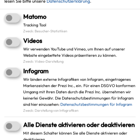
lesen Sie bitte unsere
Datenschutzerklärung
.
+
Matomo
−
Tracking Tool
Zweck
:
Besucher-Statistiken
Videos
Wir verwenden YouTube und Vimeo, um Ihnen auf unserer
Website eingebettete Videos präsentieren zu können.
Zweck
:
Video-Darstellung
Infogram
Wir binden externe Infografiken von Infogram, eingetragenes
Markenzeichen der Prezi Inc., ein. Für einen DSGVO konformen
Umgang mit Ihren Daten durch die Prezi Inc. übernehmen wir
keinerlei Gewähr. Die Datenschutzbestimmungen für Infogram
sind hier einzusehen:
Datenschutzbestimmungen für Infogram
Zweck
:
Darstellung von Infografiken
Alle Dienste aktivieren oder deaktivieren
Mit diesem Schalter können Sie alle Dienste aktivieren oder
deaktivieren.