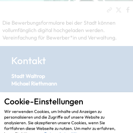
Die Bewerbungsformulare bei der Stadt können
vollumfänglich digital hochgeladen werden.
Vereinfachung für Bewerber*in und Verwaltung.
Kontakt
Stadt Waltrop
Michael Riethmann
michael.riethmann[at]​waltrop(dot)de
Cookie-Einstellungen
Wir verwenden Cookies, um Inhalte und Anzeigen zu
personalisieren und die Zugriffe auf unsere Website zu
Adresse auf Karte
analysieren. Sie akzeptieren unsere Cookies, wenn Sie
fortfahren diese Webseite zu nutzen.
Um mehr zu erfahren,