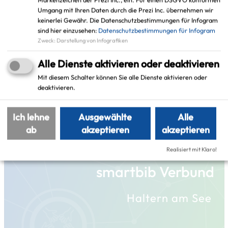
Schlagworte
Umgang mit Ihren Daten durch die Prezi Inc. übernehmen wir
keinerlei Gewähr. Die Datenschutzbestimmungen für Infogram
sind hier einzusehen:
Datenschutzbestimmungen für Infogram
smarte Mobilität
Haltern am See
Zweck
:
Darstellung von Infografiken
Alle Dienste aktivieren oder deaktivieren
Mit diesem Schalter können Sie alle Dienste aktivieren oder
deaktivieren.
Weitere Projekte in der
Ich lehne
Ausgewählte
Alle
Umgebung
ab
akzeptieren
akzeptieren
Realisiert mit Klaro!
smartbib Verbund
Haltern am See