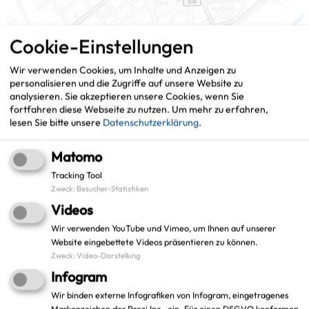
Cookie-Einstellungen
Wir verwenden Cookies, um Inhalte und Anzeigen zu
personalisieren und die Zugriffe auf unsere Website zu
analysieren. Sie akzeptieren unsere Cookies, wenn Sie
fortfahren diese Webseite zu nutzen.
Um mehr zu erfahren,
lesen Sie bitte unsere
Datenschutzerklärung
.
Matomo
Leaflet
|
©
OpenStreetMap
contributors |
weitere Lizenzen
Tracking Tool
Zweck
:
Besucher-Statistiken
Adresse:
Videos
Stadt Haltern am See
Wir verwenden YouTube und Vimeo, um Ihnen auf unserer
Projekt: KI_ROAD_CONDITION
Website eingebettete Videos präsentieren zu können.
Dr. Conrads-Straße 1
Zweck
:
Video-Darstellung
45721 Haltern am See
Infogram
Wir binden externe Infografiken von Infogram, eingetragenes
Markenzeichen der Prezi Inc., ein. Für einen DSGVO konformen