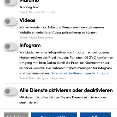
Tracking Tool
Zweck
:
Besucher-Statistiken
Videos
Wir verwenden YouTube und Vimeo, um Ihnen auf unserer
Website eingebettete Videos präsentieren zu können.
Zweck
:
Video-Darstellung
Infogram
Wir binden externe Infografiken von Infogram, eingetragenes
Markenzeichen der Prezi Inc., ein. Für einen DSGVO konformen
Leaflet
|
©
OpenStreetMap
contributors |
weitere Lizenzen
Umgang mit Ihren Daten durch die Prezi Inc. übernehmen wir
keinerlei Gewähr. Die Datenschutzbestimmungen für Infogram
Adresse:
sind hier einzusehen:
Datenschutzbestimmungen für Infogram
Zweck
:
Darstellung von Infografiken
Stadt Marl
Projekt: Integreat-App
Alle Dienste aktivieren oder deaktivieren
Creiler Platz 1
Mit diesem Schalter können Sie alle Dienste aktivieren oder
45768 Marl
deaktivieren.